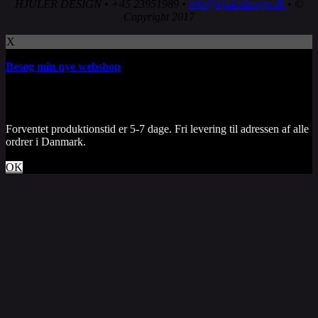
HJULER DESIGN • +45 23951989 •
info@hjulerdesign.dk
• ©
har
Copyright 2017
flere
varianter.
X
Mulighederne
kan
Besøg min nye webshop
vælges
på
varesiden
Forventet produktionstid er 5-7 dage. Fri levering til adressen af alle
ordrer i Danmark.
OK